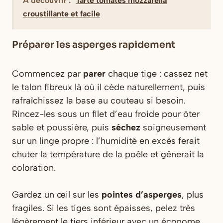
A découvrir :
Tarte tomates mozzarella
croustillante et facile
Préparer les asperges rapidement
Commencez par
parer
chaque tige : cassez net
le talon fibreux là où il cède naturellement, puis
rafraîchissez la base au couteau si besoin.
Rincez-les sous un filet d’eau froide pour ôter
sable et poussière, puis
séchez
soigneusement
sur un linge propre : l’humidité en excès ferait
chuter la température de la poêle et gênerait la
coloration.
Gardez un œil sur les
pointes d’asperges
, plus
fragiles. Si les tiges sont épaisses, pelez très
légèrement le tiers inférieur avec un économe