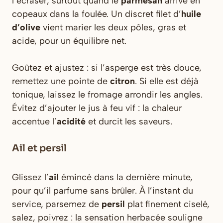
l’écraser, surtout quand le
parmesan
arrive en
copeaux dans la foulée. Un discret filet d’
huile
d’olive
vient marier les deux pôles, gras et
acide, pour un équilibre net.
Goûtez et ajustez : si l’asperge est très douce,
remettez une pointe de
citron
. Si elle est déjà
tonique, laissez le fromage arrondir les angles.
Évitez d’ajouter le jus à feu vif : la chaleur
accentue l’
acidité
et durcit les saveurs.
Ail et persil
Glissez l’
ail
émincé dans la dernière minute,
pour qu’il parfume sans brûler. À l’instant du
service, parsemez de
persil
plat finement ciselé,
salez, poivrez : la sensation herbacée souligne